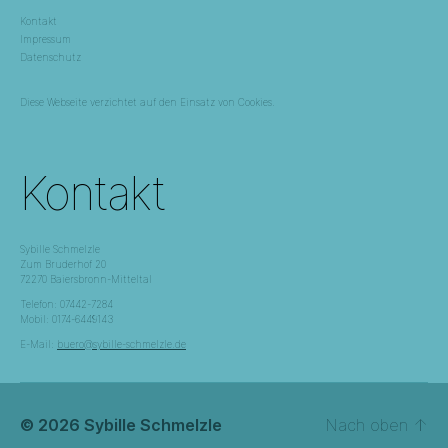
Kontakt
Impressum
Datenschutz
Diese Webseite verzichtet auf den Einsatz von Cookies.
Kontakt
Sybille Schmelzle
Zum Bruderhof 20
72270 Baiersbronn-Mitteltal
Telefon: 07442-7284
Mobil: 0174-6449143
E-Mail:
buero@sybille-schmelzle.de
© 2026
Sybille Schmelzle
Nach oben
↑