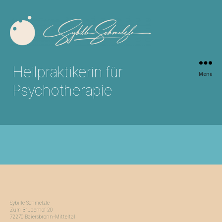
Sybille
Schmelzle
Heilpraktikerin für
Menü
Psychotherapie
Sybille Schmelzle
Zum Bruderhof 20
72270 Baiersbronn-Mitteltal