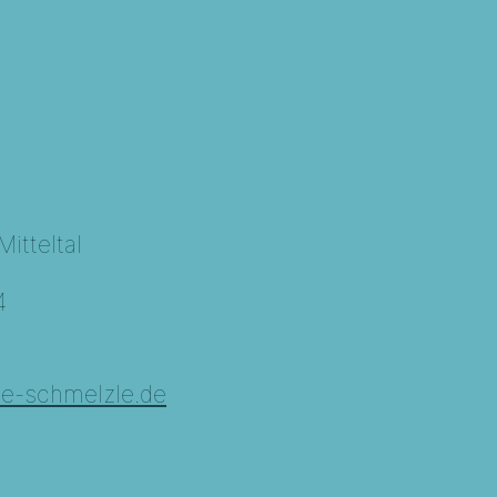
itteltal
4
3
le-schmelzle.de